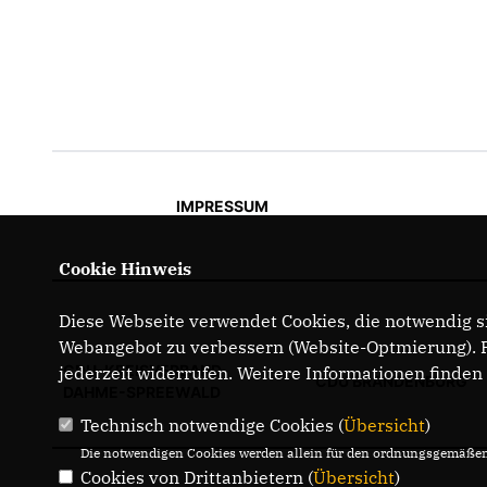
IMPRESSUM
Cookie Hinweis
Diese Webseite verwendet Cookies, die notwendig si
Webangebot zu verbessern (Website-Optmierung). Fü
CDU-KREISVERBAND
jederzeit widerrufen. Weitere Informationen finden
CDU BRANDENBURG
DAHME-SPREEWALD
Technisch notwendige Cookies (
Übersicht
)
Die notwendigen Cookies werden allein für den ordnungsgemäßen 
Cookies von Drittanbietern (
Übersicht
)