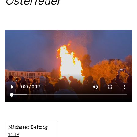
Osterfeuer
Mitmachen
LINKS
Nächster Beitrag
TTIP