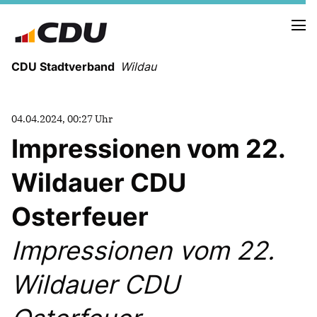
CDU Stadtverband
Wildau
04.04.2024, 00:27 Uhr
Impressionen vom 22.
NEUIGKEITEN
TERMINE
Wildauer CDU
PRESSE
EUROPA:
Osterfeuer
EUROPAWAHLPROGRAMM VON CDU UND
CSU
Impressionen vom 22.
DR. CHRISTIAN EHLER MDEP
Wildauer CDU