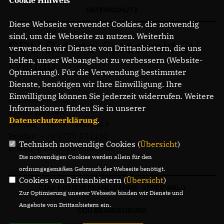
Cookie Hinweis
DATENSCHUTZ
Diese Webseite verwendet Cookies, die notwendig
sind, um die Webseite zu nutzen. Weiterhin
CDU Dahme-Spreewald SV
verwenden wir Dienste von Drittanbietern, die uns
helfen, unser Webangebot zu verbessern (Website-
Wildau
Optmierung). Für die Verwendung bestimmter
Dienste, benötigen wir Ihre Einwilligung. Ihre
Einwilligung können Sie jederzeit widerrufen. Weitere
Berliner Strasse 8
Informationen finden Sie in unserer
15907 Lübben
Datenschutzerklärung
.
Telefon: +49 177 2604514
Telefax: +49 3375 551192
Technisch notwendige Cookies (
Übersicht
)
E-Mail: post@cdu-wildau.de
Die notwendigen Cookies werden allein für den
ordnungsgemäßen Gebrauch der Webseite benötigt.
Cookies von Drittanbietern (
Übersicht
)
CDU-KREISVERBAND DAHME-SPREEWALD
Zur Optimierung unserer Webseite binden wir Dienste und
Angebote von Drittanbietern ein.
CDU BRANDENBURG