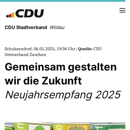
CDU Stadtverband
Wildau
Schukzendorf, 06.01.2025, 19:36 Uhr |
Quelle:
CDU
Ortsverband Zeuthen
NEUIGKEITEN
Gemeinsam gestalten
TERMINE
PRESSE
wir die Zukunft
EUROPA:
EUROPAWAHLPROGRAMM VON CDU UND
Neujahrsempfang 2025
CSU
DR. CHRISTIAN EHLER MDEP