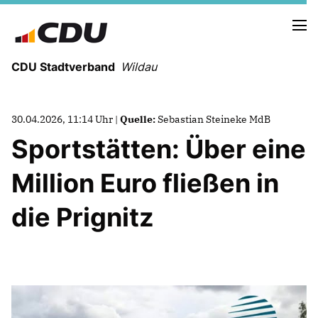
CDU Stadtverband
Wildau
30.04.2026, 11:14 Uhr |
Quelle:
Sebastian Steineke MdB
Sportstätten: Über eine
NEUIGKEITEN
TERMINE
Million Euro fließen in
PRESSE
EUROPA:
die Prignitz
EUROPAWAHLPROGRAMM VON CDU UND
CSU
DR. CHRISTIAN EHLER MDEP