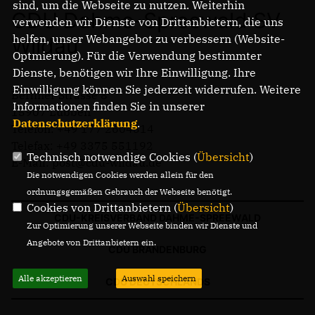
sind, um die Webseite zu nutzen. Weiterhin
CDU Dahme-Spreewald SV
verwenden wir Dienste von Drittanbietern, die uns
helfen, unser Webangebot zu verbessern (Website-
Wildau
Optmierung). Für die Verwendung bestimmter
Dienste, benötigen wir Ihre Einwilligung. Ihre
Einwilligung können Sie jederzeit widerrufen. Weitere
Berliner Strasse 8
Informationen finden Sie in unserer
15907 Lübben
Datenschutzerklärung
.
Telefon: +49 177 2604514
Telefax: +49 3375 551192
Technisch notwendige Cookies (
Übersicht
)
E-Mail: post@cdu-wildau.de
Die notwendigen Cookies werden allein für den
ordnungsgemäßen Gebrauch der Webseite benötigt.
Cookies von Drittanbietern (
Übersicht
)
CDU-KREISVERBAND DAHME-SPREEWALD
Zur Optimierung unserer Webseite binden wir Dienste und
Angebote von Drittanbietern ein.
CDU BRANDENBURG
Alle akzeptieren
Auswahl speichern
CDU DEUTSCHLANDS